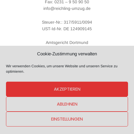
Fax: 0231 – 9 50 90 50
info@reichling-umzug.de
Steuer-Nr.: 317/5911/0094
UST-Id-Nr. DE 124909145
Amtsgericht Dortmund
Handelsregister-Nr.: 4994
Cookie-Zustimmung verwalten
Geschäftsführender Gesellschafter: Thomas Köster
Wir verwenden Cookies, um unsere Website und unseren Service zu
optimieren.
Trotz sorgfältiger inhaltlicher Kontrolle übernehmen wir keine
Haftung für die Inhalte externer Links. Für den Inhalt der verlinkten
AKZEPTIEREN
Seiten sind ausschließlich deren Betreiber verantwortlich.
ABLEHNEN
EINSTELLUNGEN